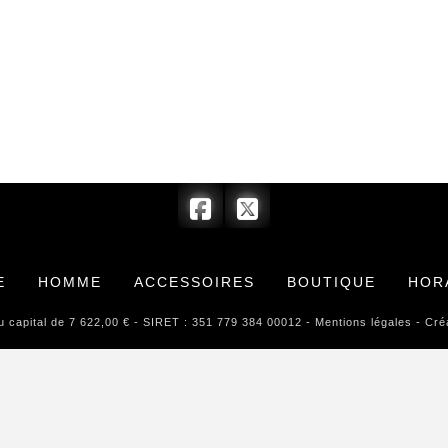
E
HOMME
ACCESSOIRES
BOUTIQUE
HOR
pital de 7 622,00 € - SIRET : 351 779 384 00012 -
Mentions légales
- Créa