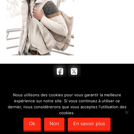
ACCUEIL
FEMME
HOMME
Nous utilisons des cookies pour vous garantir la meilleure
ACCESSOIRES
BOUTIQUE
HORAIRES
expérience sur notre site. Si vous continuez à utiliser ce
dernier, nous considérerons que vous acceptez l'utilisation des
CONTACT
cookies.
© 2017 BARRYMORE & COMPLICE - SARL au capital de 7 622,00 € -
Ok
Non
En savoir plus
SIRET : 351 779 384 00012 -
Mentions légales
- Création de sites
internet :
Déclic Communication