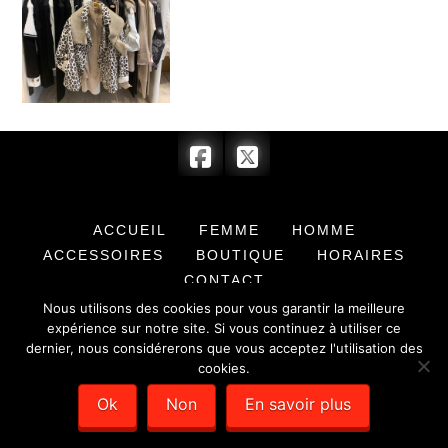
ACCUEIL
FEMME
HOMME
ACCESSOIRES
BOUTIQUE
HORAIRES
CONTACT
Nous utilisons des cookies pour vous garantir la meilleure
© 2017 BARRYMORE & COMPLICE - SARL au capital de 7 622,00 € -
expérience sur notre site. Si vous continuez à utiliser ce
SIRET : 351 779 384 00012 -
Mentions légales
- Création de sites
dernier, nous considérerons que vous acceptez l'utilisation des
internet :
Déclic Communication
cookies.
Ok
Non
En savoir plus