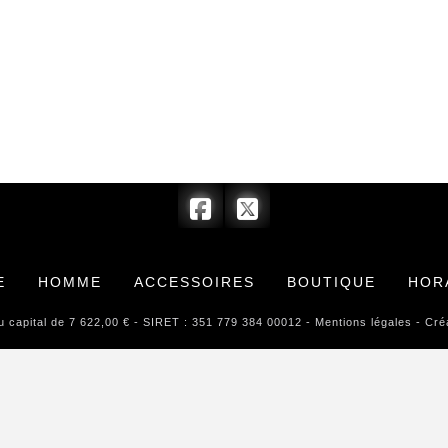
E
HOMME
ACCESSOIRES
BOUTIQUE
HOR
pital de 7 622,00 € - SIRET : 351 779 384 00012 -
Mentions légales
- Créa