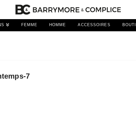
NS
FEMME
HOMME
ACCESSOIRES
BOUT
ntemps-7