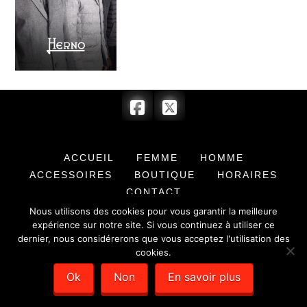
ACCUEIL
FEMME
HOMME
ACCESSOIRES
BOUTIQUE
HORAIRES
CONTACT
Nous utilisons des cookies pour vous garantir la meilleure
© 2017 BARRYMORE & COMPLICE - SARL au capital de 7 622,00 € -
expérience sur notre site. Si vous continuez à utiliser ce
SIRET : 351 779 384 00012 -
Mentions légales
- Création de sites
dernier, nous considérerons que vous acceptez l'utilisation des
internet :
Déclic Communication
cookies.
Ok
Non
En savoir plus