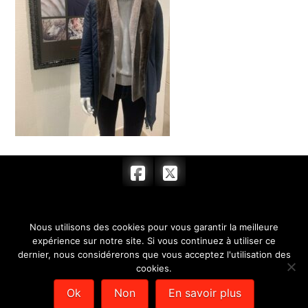
ACCUEIL
FEMME
HOMME
Nous utilisons des cookies pour vous garantir la meilleure
ACCESSOIRES
BOUTIQUE
HORAIRES
expérience sur notre site. Si vous continuez à utiliser ce
dernier, nous considérerons que vous acceptez l'utilisation des
CONTACT
cookies.
© 2017 BARRYMORE & COMPLICE - SARL au capital de 7 622,00 € -
Ok
Non
En savoir plus
SIRET : 351 779 384 00012 -
Mentions légales
- Création de sites
internet :
Déclic Communication