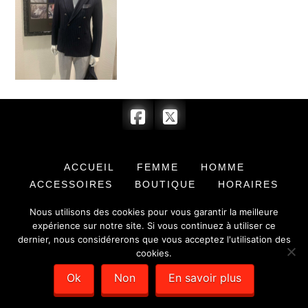
ACCUEIL
FEMME
HOMME
ACCESSOIRES
BOUTIQUE
HORAIRES
CONTACT
Nous utilisons des cookies pour vous garantir la meilleure
expérience sur notre site. Si vous continuez à utiliser ce
© 2017 BARRYMORE & COMPLICE - SARL au capital de 7 622,00 € -
dernier, nous considérerons que vous acceptez l'utilisation des
SIRET : 351 779 384 00012 -
Mentions légales
- Création de sites
internet :
Déclic Communication
cookies.
Ok
Non
En savoir plus