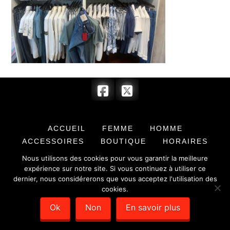
ACCUEIL
FEMME
HOMME
ACCESSOIRES
BOUTIQUE
HORAIRES
CONTACT
Nous utilisons des cookies pour vous garantir la meilleure
expérience sur notre site. Si vous continuez à utiliser ce
© 2017 BARRYMORE & COMPLICE - SARL au capital de 7 622,00 € -
dernier, nous considérerons que vous acceptez l'utilisation des
SIRET : 351 779 384 00012 -
Mentions légales
- Création de sites
cookies.
internet :
Déclic Communication
Ok
Non
En savoir plus