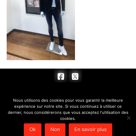
ACCUEIL
FEMME
HOMME
Nous utilisons des cookies pour vous garantir la meilleure
ACCESSOIRES
BOUTIQUE
HORAIRES
expérience sur notre site. Si vous continuez à utiliser ce
dernier, nous considérerons que vous acceptez l'utilisation des
CONTACT
cookies.
© 2017 BARRYMORE & COMPLICE - SARL au capital de 7 622,00 € -
Ok
Non
En savoir plus
SIRET : 351 779 384 00012 -
Mentions légales
- Création de sites
internet :
Déclic Communication