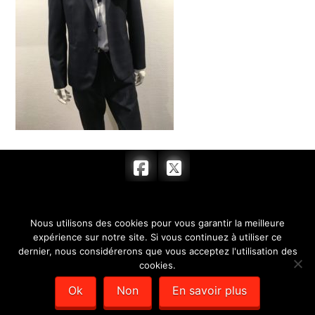
ACCUEIL
FEMME
HOMME
Nous utilisons des cookies pour vous garantir la meilleure
ACCESSOIRES
BOUTIQUE
HORAIRES
expérience sur notre site. Si vous continuez à utiliser ce
dernier, nous considérerons que vous acceptez l'utilisation des
CONTACT
cookies.
© 2017 BARRYMORE & COMPLICE - SARL au capital de 7 622,00 € -
Ok
Non
En savoir plus
SIRET : 351 779 384 00012 -
Mentions légales
- Création de sites
internet :
Déclic Communication