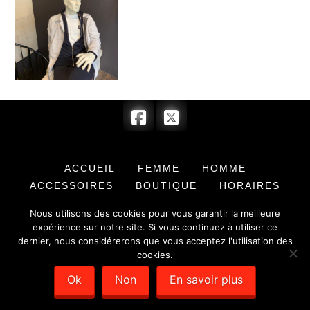
ACCUEIL
FEMME
HOMME
ACCESSOIRES
BOUTIQUE
HORAIRES
CONTACT
Nous utilisons des cookies pour vous garantir la meilleure
expérience sur notre site. Si vous continuez à utiliser ce
© 2017 BARRYMORE & COMPLICE - SARL au capital de 7 622,00 € -
dernier, nous considérerons que vous acceptez l'utilisation des
SIRET : 351 779 384 00012 -
Mentions légales
- Création de sites
internet :
Déclic Communication
cookies.
Ok
Non
En savoir plus