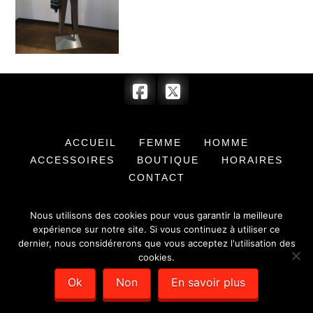
ACCUEIL
FEMME
HOMME
ACCESSOIRES
BOUTIQUE
HORAIRES
CONTACT
© 2017 BARRYMORE & COMPLICE - SARL au capital de 7 622,00 € -
Nous utilisons des cookies pour vous garantir la meilleure
SIRET : 351 779 384 00012 -
Mentions légales
- Création de sites
internet :
Déclic Communication
expérience sur notre site. Si vous continuez à utiliser ce
dernier, nous considérerons que vous acceptez l'utilisation des
cookies.
Ok
Non
En savoir plus