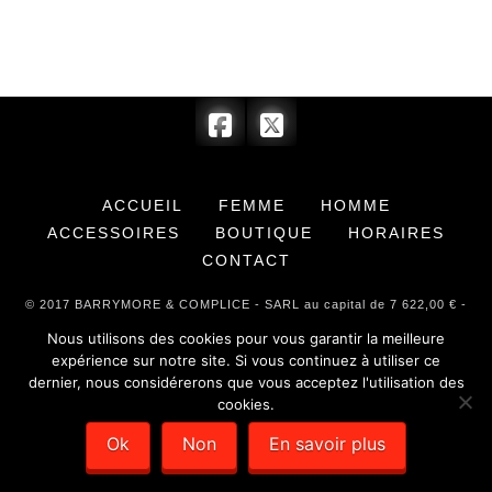
ACCUEIL
FEMME
HOMME
ACCESSOIRES
BOUTIQUE
HORAIRES
CONTACT
© 2017 BARRYMORE & COMPLICE - SARL au capital de 7 622,00 € -
SIRET : 351 779 384 00012 -
Mentions légales
- Création de sites
internet :
Déclic Communication
Nous utilisons des cookies pour vous garantir la meilleure
expérience sur notre site. Si vous continuez à utiliser ce
dernier, nous considérerons que vous acceptez l'utilisation des
cookies.
Ok
Non
En savoir plus