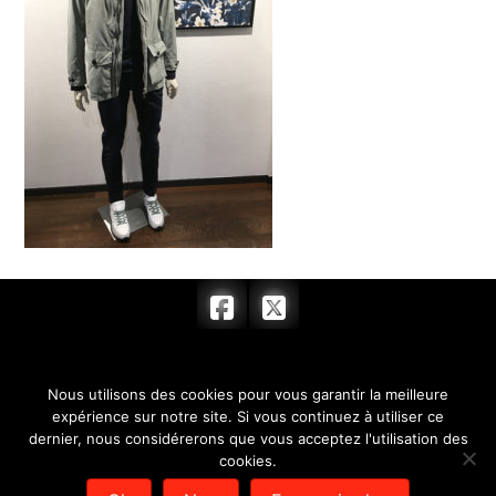
ACCUEIL
FEMME
HOMME
Nous utilisons des cookies pour vous garantir la meilleure
ACCESSOIRES
BOUTIQUE
HORAIRES
expérience sur notre site. Si vous continuez à utiliser ce
dernier, nous considérerons que vous acceptez l'utilisation des
CONTACT
cookies.
© 2017 BARRYMORE & COMPLICE - SARL au capital de 7 622,00 € -