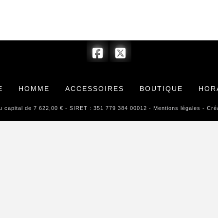
E
HOMME
ACCESSOIRES
BOUTIQUE
HOR
pital de 7 622,00 € - SIRET : 351 779 384 00012 -
Mentions légales
- Créa