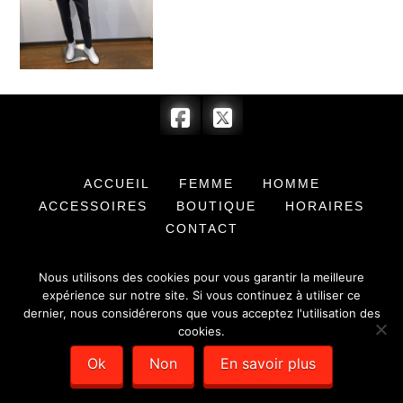
ACCUEIL
FEMME
HOMME
ACCESSOIRES
BOUTIQUE
HORAIRES
CONTACT
© 2017 BARRYMORE & COMPLICE - SARL au capital de 7 622,00 € -
Nous utilisons des cookies pour vous garantir la meilleure
SIRET : 351 779 384 00012 -
Mentions légales
- Création de sites
internet :
Déclic Communication
expérience sur notre site. Si vous continuez à utiliser ce
dernier, nous considérerons que vous acceptez l'utilisation des
cookies.
Ok
Non
En savoir plus